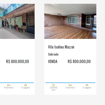
Vila Isolina Mazzei
Sobrado
R$ 800.000,00
VENDA
R$ 800.000,00
4 dorm(s)
3 vaga(s)
203m2
5 dorm(s)
3 vaga(s)
útil