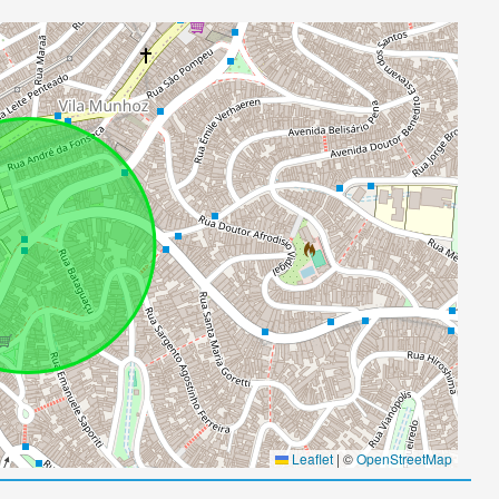
Leaflet
|
©
OpenStreetMap