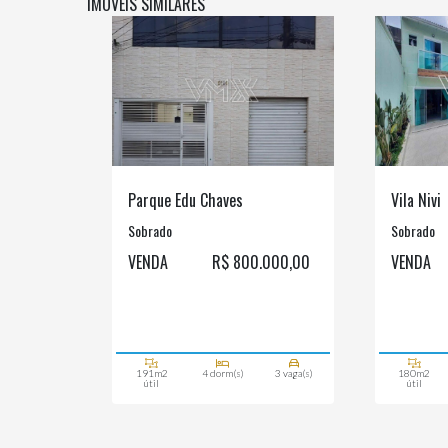
IMÓVEIS SIMILARES
Parque Edu Chaves
Vila Nivi
Sobrado
Sobrado
VENDA
R$ 800.000,00
VENDA
191m2
4 dorm(s)
3 vaga(s)
180m2
útil
útil