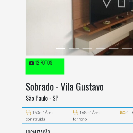
12 FOTOS
Sobrado - Vila Gustavo
São Paulo - SP
160m² Área
168m² Área
4 D
construída
terreno
LOCALIZAÇÃO