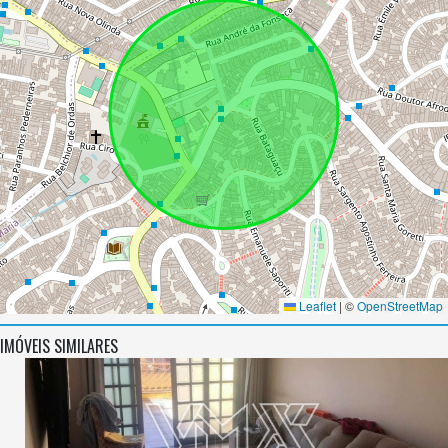
Leaflet
|
©
OpenStreetMap
IMÓVEIS SIMILARES