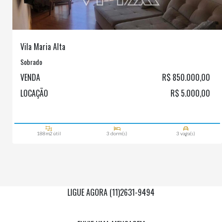
Vila Maria Alta
Sobrado
VENDA
R$ 850.000,00
LOCAÇÃO
R$ 5.000,00
188m2 útil
3 dorm(s)
3 vaga(s)
LIGUE AGORA (11)2631-9494
Via Whatsapp
(11)97955-0006