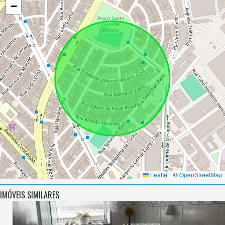
−
Leaflet
|
©
OpenStreetMap
IMÓVEIS SIMILARES