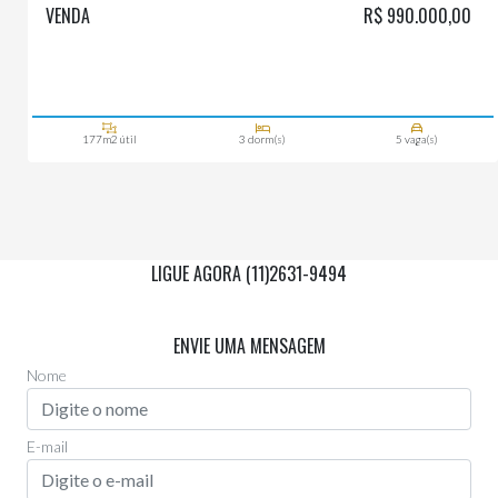
VENDA
R$ 990.000,00
177m2 útil
3 dorm(s)
5 vaga(s)
LIGUE AGORA (11)2631-9494
Via Whatsapp
(11)97955-0006
ENVIE UMA MENSAGEM
Nome
E-mail