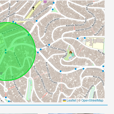
Leaflet
|
©
OpenStreetMap