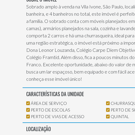
Sobrado amplo à venda na Vila Ivone, São Paulo, loca
banheira, e 4 banheiros no total, este imóvel é perfe
a família. O sobrado conta com móveis planejados em 
camas), armários planejados na sala, cozinha e lavande
comporta 2 carros e há uma churrasqueira, ideal par
uma região estratégica, o imóvel está próximo a imp
Dona Leonor Louzanda, Colégio Carpe Diem Objetiv
Colégio Framtid. Além disso, fica a poucos minutos do
Franco. Excelente oportunidade, abaixo do valor de
busca um lar espaçoso, bem equipado e com fácil aces
conheça esse imóvel único!
CARACTERÍSTICAS DA UNIDADE
ÁREA DE SERVIÇO
CHURRASQU
PERTO DE ESCOLAS
PERTO DE 
PERTO DE VIAS DE ACESSO
QUINTAL
LOCALIZAÇÃO