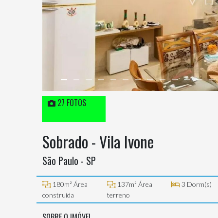
27 FOTOS
Sobrado - Vila Ivone
São Paulo - SP
180m² Área
137m² Área
3 Dorm(s)
construída
terreno
SOBRE O IMÓVEL