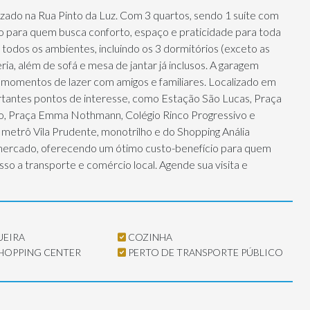
lizado na Rua Pinto da Luz. Com 3 quartos, sendo 1 suíte com
ito para quem busca conforto, espaço e praticidade para toda
todos os ambientes, incluindo os 3 dormitórios (exceto as
ria, além de sofá e mesa de jantar já inclusos. A garagem
a momentos de lazer com amigos e familiares. Localizado em
ortantes pontos de interesse, como Estação São Lucas, Praça
o, Praça Emma Nothmann, Colégio Rinco Progressivo e
 metrô Vila Prudente, monotrilho e do Shopping Anália
 mercado, oferecendo um ótimo custo-benefício para quem
so a transporte e comércio local. Agende sua visita e
EIRA
COZINHA
SHOPPING CENTER
PERTO DE TRANSPORTE PÚBLICO