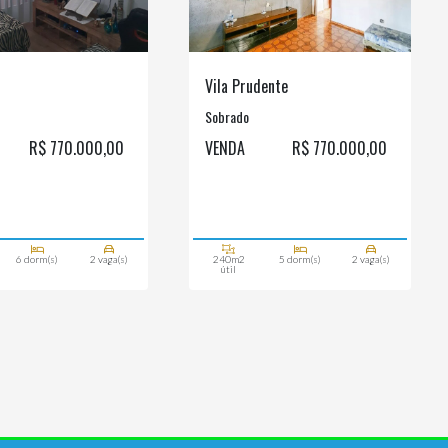
Vila Prudente
Sobrado
R$ 770.000,00
VENDA
R$ 770.000,00
6 dorm(s)
2 vaga(s)
240m2
5 dorm(s)
2 vaga(s)
útil