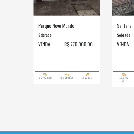
Parque Novo Mundo
Santana
Sobrado
Sobrado
VENDA
R$ 770.000,00
VENDA
60m2 útil
6 dorm(s)
3 vaga(s)
166m2
útil