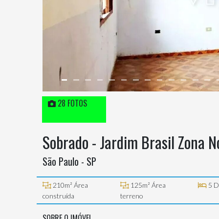
28 FOTOS
Sobrado - Jardim Brasil Zona N
São Paulo - SP
210m² Área
125m² Área
5 D
construída
terreno
SOBRE O IMÓVEL