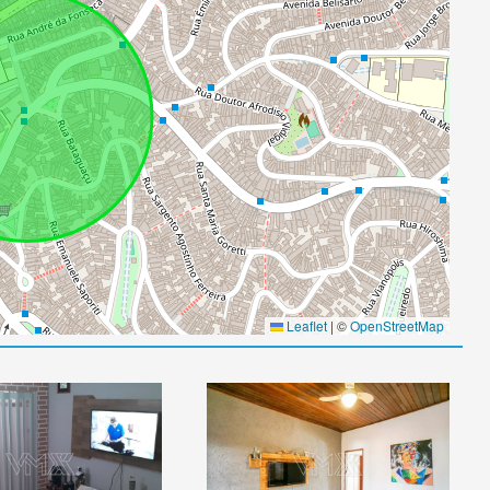
Leaflet
|
©
OpenStreetMap