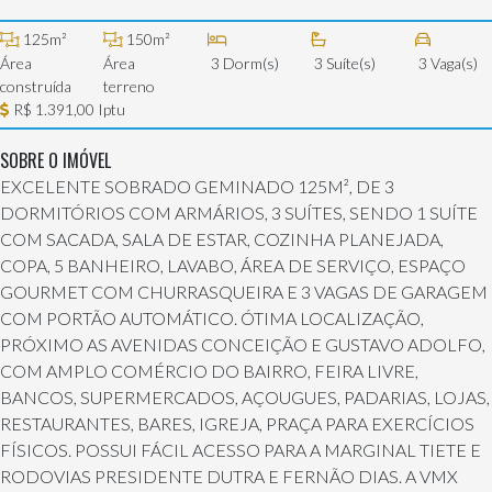
125m²
150m²
Área
Área
3 Dorm(s)
3 Suíte(s)
3 Vaga(s)
construída
terreno
R$ 1.391,00 Iptu
SOBRE O IMÓVEL
EXCELENTE SOBRADO GEMINADO 125M², DE 3
DORMITÓRIOS COM ARMÁRIOS, 3 SUÍTES, SENDO 1 SUÍTE
COM SACADA, SALA DE ESTAR, COZINHA PLANEJADA,
COPA, 5 BANHEIRO, LAVABO, ÁREA DE SERVIÇO, ESPAÇO
GOURMET COM CHURRASQUEIRA E 3 VAGAS DE GARAGEM
COM PORTÃO AUTOMÁTICO. ÓTIMA LOCALIZAÇÃO,
PRÓXIMO AS AVENIDAS CONCEIÇÃO E GUSTAVO ADOLFO,
COM AMPLO COMÉRCIO DO BAIRRO, FEIRA LIVRE,
BANCOS, SUPERMERCADOS, AÇOUGUES, PADARIAS, LOJAS,
RESTAURANTES, BARES, IGREJA, PRAÇA PARA EXERCÍCIOS
FÍSICOS. POSSUI FÁCIL ACESSO PARA A MARGINAL TIETE E
RODOVIAS PRESIDENTE DUTRA E FERNÃO DIAS. A VMX