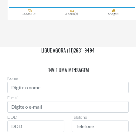
206m2 útil
3 dorm(s)
5 vaga(s)
LIGUE AGORA (11)2631-9494
Via Whatsapp
(11)97955-0006
ENVIE UMA MENSAGEM
Nome
E-mail
DDD
Telefone