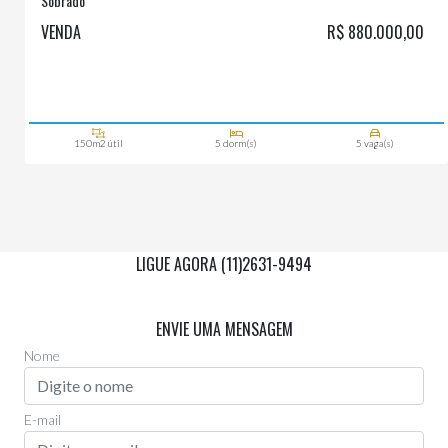
Sobrado
VENDA
R$ 880.000,00
150m2 útil
5 dorm(s)
5 vaga(s)
LIGUE AGORA (11)2631-9494
Via Whatsapp
(11)97955-0006
ENVIE UMA MENSAGEM
Nome
E-mail