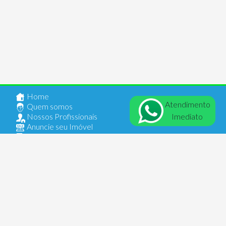
Home
Atendimento
Quem somos
Imediato
Nossos Profissionais
Anuncie seu Imóvel
Documentos
Contato
Login
Comercial
AV Alberto Byington, 1654
Vila Maria - 02127001 - São Paulo - SP