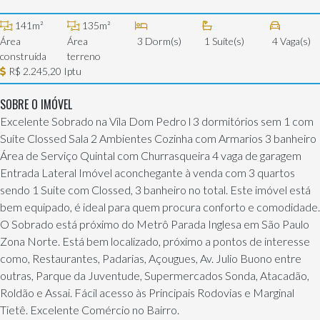
141m²
135m²
Área
Área
3 Dorm(s)
1 Suíte(s)
4 Vaga(s)
construída
terreno
R$ 2.245,20 Iptu
SOBRE O IMÓVEL
Excelente Sobrado na Vila Dom Pedro l 3 dormitórios sem 1 com
Suíte Clossed Sala 2 Ambientes Cozinha com Armarios 3 banheiro
Área de Serviço Quintal com Churrasqueira 4 vaga de garagem
Entrada Lateral Imóvel aconchegante à venda com 3 quartos
sendo 1 Suite com Clossed, 3 banheiro no total. Este imóvel está
bem equipado, é ideal para quem procura conforto e comodidade.
O Sobrado está próximo do Metrô Parada Inglesa em São Paulo
Zona Norte. Está bem localizado, próximo a pontos de interesse
como, Restaurantes, Padarias, Açougues, Av. Julio Buono entre
outras, Parque da Juventude, Supermercados Sonda, Atacadão,
Roldão e Assai. Fácil acesso às Principais Rodovias e Marginal
Tietê. Excelente Comércio no Bairro.