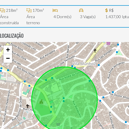
218m²
170m²
R$
Área
Área
4 Dorm(s)
3 Vaga(s)
1.437,00 Iptu
construída
terreno
LOCALIZAÇÃO
+
−