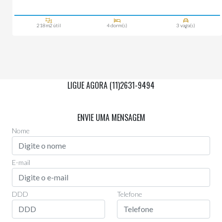
218m2 útil
4 dorm(s)
3 vaga(s)
LIGUE AGORA (11)2631-9494
Via Whatsapp
(11)97955-0006
ENVIE UMA MENSAGEM
Nome
E-mail
DDD
Telefone